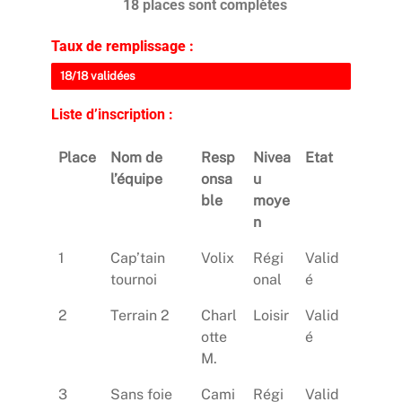
18 places sont complètes
Taux de remplissage :
18/18 validées
Liste d’inscription :
Place
Nom de
Resp
Nivea
Etat
l’équipe
onsa
u
ble
moye
n
1
Cap’tain
Volix
Régi
Valid
tournoi
onal
é
2
Terrain 2
Charl
Loisir
Valid
otte
é
M.
3
Sans foie
Cami
Régi
Valid