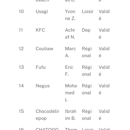
10
Usagi
Yvon
Loisir
Valid
ne Z.
é
11
KFC
Achr
Dep
Valid
af N.
é
12
Coutiaw
Marc
Régi
Valid
A.
onal
é
13
Fufu
Eric
Régi
Valid
F.
onal
é
14
Negus
Moha
Régi
Valid
med
onal
é
L
15
Chocodélir
Ibrah
Régi
Valid
epop
im B.
onal
é
16
CHATOOO
Thom
Loisir
Valid