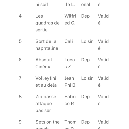
ni soif
lle L.
onal
é
4
Les
Wilfri
Dep
Valid
quadras de
ed C.
é
sortie
5
Sort de la
Cali
Loisir
Valid
naphtaline
é
6
Absolut
Luca
Dep
Valid
Cinéma
s Z.
é
7
Voll’eyfini
Jean
Loisir
Valid
et au dela
Phi B.
é
8
Zip passe
Fabri
Dep
Valid
attaque
ce P.
é
pas sûr
9
Sets on the
Thom
Dep
Valid
beach
as D.
é