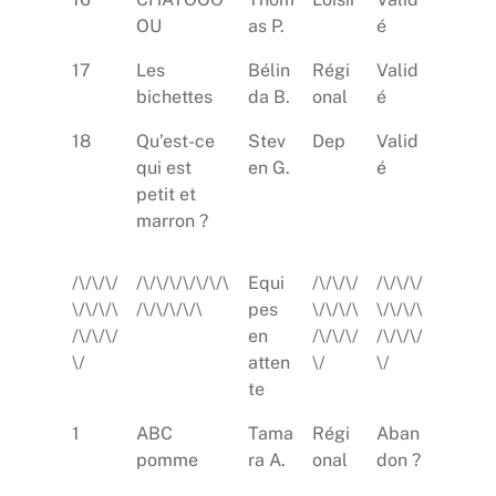
OU
as P.
é
17
Les
Bélin
Régi
Valid
bichettes
da B.
onal
é
18
Qu’est-ce
Stev
Dep
Valid
qui est
en G.
é
petit et
marron ?
/\/\/\/
/\/\/\/\/\/\/\
Equi
/\/\/\/
/\/\/\/
\/\/\/\
/\/\/\/\/\
pes
\/\/\/\
\/\/\/\
/\/\/\/
en
/\/\/\/
/\/\/\/
\/
atten
\/
\/
te
1
ABC
Tama
Régi
Aban
pomme
ra A.
onal
don ?