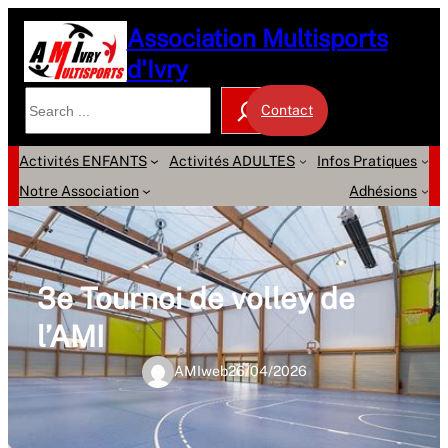
Association Multisports
d'Ivry
Contact
Activités ENFANTS
Activités ADULTES
Infos Pratiques
Notre Association
Adhésions
3e Tournoi de volley de
l’AMI
AMIweb
26/04/2026