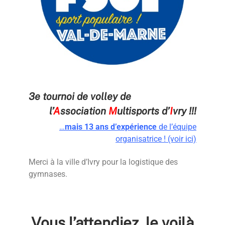
3e tournoi de volley de
l’
A
ssociation
M
ultisports d’
I
vry !!!
…
mais 13 ans d’expérience
de l’équipe
organisatrice ! (voir ici)
Merci à la ville d’Ivry pour la logistique des
gymnases.
Vous l’attendiez, le voilà