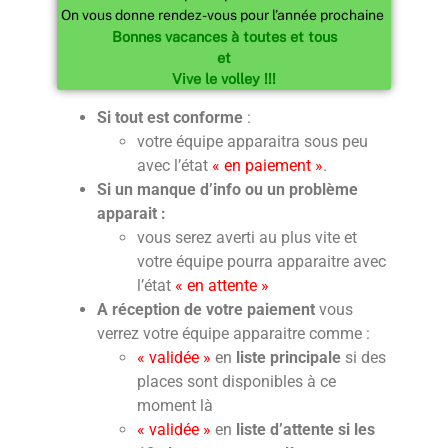
On vous donne rendez-vous pour l’année prochaine
Bonnes vacances à toutes et tous
et
Vive le volley !!!
Si tout est conforme
:
votre équipe apparaitra sous peu
avec l’état
« en paiement »
.
Si un manque d’info ou un problème
apparait :
vous serez averti au plus vite et
votre équipe pourra apparaitre avec
l’état
« en attente »
A réception de votre paiement
vous
verrez votre équipe apparaitre comme :
« validée »
en
liste principale
si des
places sont disponibles à ce
moment là
« validée »
en
liste d’attente
si les